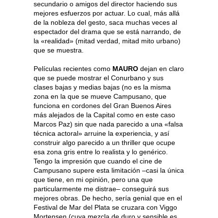
secundario o amigos del director haciendo sus
mejores esfuerzos por actuar. Lo cual, más allá
de la nobleza del gesto, saca muchas veces al
espectador del drama que se está narrando, de
la «realidad» (mitad verdad, mitad mito urbano)
que se muestra.
Películas recientes como
MAURO
dejan en claro
que se puede mostrar el Conurbano y sus
clases bajas y medias bajas (no es la misma
zona en la que se mueve Campusano, que
funciona en cordones del Gran Buenos Aires
más alejados de la Capital como en este caso
Marcos Paz) sin que nada parecido a una «falsa
técnica actoral» arruine la experiencia, y así
construir algo parecido a un thriller que ocupe
esa zona gris entre lo realista y lo genérico.
Tengo la impresión que cuando el cine de
Campusano supere esta limitación –casi la única
que tiene, en mi opinión, pero una que
particularmente me distrae– conseguirá sus
mejores obras. De hecho, sería genial que en el
Festival de Mar del Plata se cruzara con Viggo
Mortensen (cuya mezcla de duro y sensible es