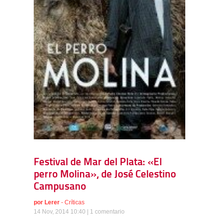
Festival de Mar del Plata: «El
perro Molina», de José Celestino
Campusano
por
Lerer
-
Críticas
14 Nov, 2014 10:40 |
1 comentario