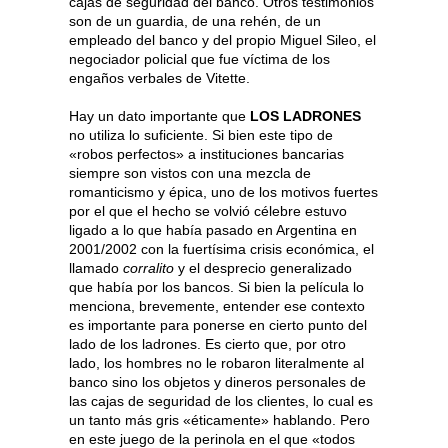
cajas de seguridad del banco. Otros testimonios
son de un guardia, de una rehén, de un
empleado del banco y del propio Miguel Sileo, el
negociador policial que fue víctima de los
engaños verbales de Vitette.
Hay un dato importante que
LOS LADRONES
no utiliza lo suficiente. Si bien este tipo de
«robos perfectos» a instituciones bancarias
siempre son vistos con una mezcla de
romanticismo y épica, uno de los motivos fuertes
por el que el hecho se volvió célebre estuvo
ligado a lo que había pasado en Argentina en
2001/2002 con la fuertísima crisis económica, el
llamado
corralito
y el desprecio generalizado
que había por los bancos. Si bien la película lo
menciona, brevemente, entender ese contexto
es importante para ponerse en cierto punto del
lado de los ladrones. Es cierto que, por otro
lado, los hombres no le robaron literalmente al
banco sino los objetos y dineros personales de
las cajas de seguridad de los clientes, lo cual es
un tanto más gris «éticamente» hablando. Pero
en este juego de la perinola en el que «todos