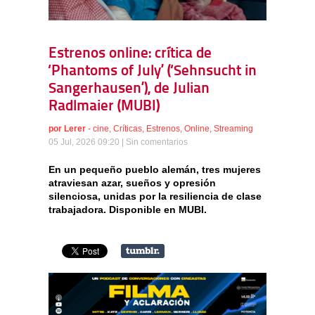
Estrenos online: crítica de
‘Phantoms of July’ (‘Sehnsucht in
Sangerhausen’), de Julian
Radlmaier (MUBI)
por
Lerer
-
cine
,
Críticas
,
Estrenos
,
Online
,
Streaming
05 Jul, 2026 09:20 |
Sin comentarios
En un pequeño pueblo alemán, tres mujeres
atraviesan azar, sueños y opresión
silenciosa, unidas por la resiliencia de clase
trabajadora. Disponible en MUBI.