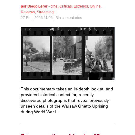
por
Diego Lerer
-
cine
,
Críticas
,
Estrenos
,
Online
,
Reviews
,
Streaming
27 Ene, 2026 11:06 |
Sin comentarios
This documentary takes an in-depth look at, and
provides historical context for, recently
discovered photographs that reveal previously
unseen details of the Warsaw Ghetto Uprising
during World War II.