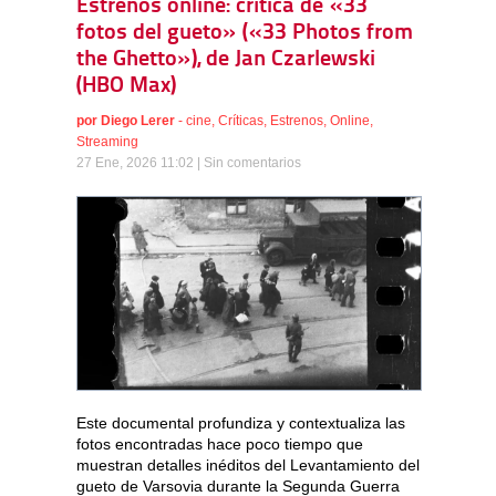
Estrenos online: crítica de «33
fotos del gueto» («33 Photos from
the Ghetto»), de Jan Czarlewski
(HBO Max)
por
Diego Lerer
-
cine
,
Críticas
,
Estrenos
,
Online
,
Streaming
27 Ene, 2026 11:02 |
Sin comentarios
Este documental profundiza y contextualiza las
fotos encontradas hace poco tiempo que
muestran detalles inéditos del Levantamiento del
gueto de Varsovia durante la Segunda Guerra