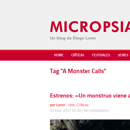
Un blog de Diego Lerer
HOME
CRÍTICAS
FESTIVALES
SERIES
Tag "A Monster Calls"
Estrenos: «Un monstruo viene a
por
Lerer
-
cine
,
Críticas
24 Ene, 2017 05:38 |
Sin comentarios