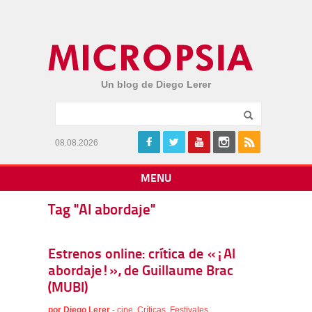
Un blog de Diego Lerer
08.08.2026
MENU
Tag "Al abordaje"
Estrenos online: crítica de «¡Al
abordaje!», de Guillaume Brac
(MUBI)
por
Diego Lerer
-
cine
,
Críticas
,
Festivales