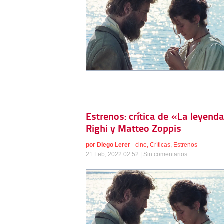
Estrenos: crítica de «La leyend
Righi y Matteo Zoppis
por
Diego Lerer
-
cine
,
Críticas
,
Estrenos
21 Feb, 2022 02:52 |
Sin comentarios