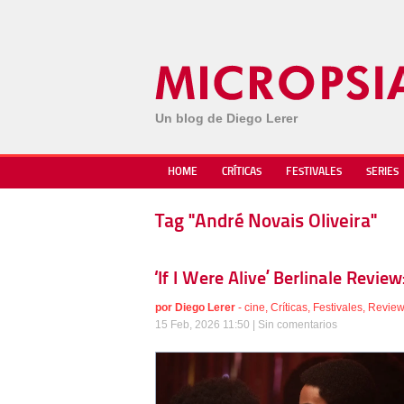
Un blog de Diego Lerer
HOME
CRÍTICAS
FESTIVALES
SERIES
Tag "André Novais Oliveira"
‘If I Were Alive’ Berlinale Revi
por
Diego Lerer
-
cine
,
Críticas
,
Festivales
,
Revie
15 Feb, 2026 11:50 |
Sin comentarios