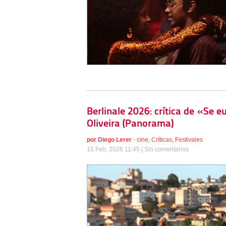
Berlinale 2026: crítica de «Se 
Oliveira (Panorama)
por
Diego Lerer
-
cine
,
Críticas
,
Festivales
15 Feb, 2026 11:45 |
Sin comentarios