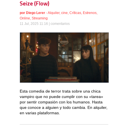
Seize (Flow)
por
Diego Lerer
-
Alquiler
,
cine
,
Críticas
,
Estrenos
,
Online
,
Streaming
11 Jul, 2025 11:16 |
comentarios
Esta comedia de terror trata sobre una chica
vampiro que no puede cumplir con su «tarea»
por sentir compasión con los humanos. Hasta
que conoce a alguien y todo cambia. En alquiler,
en varias plataformas.