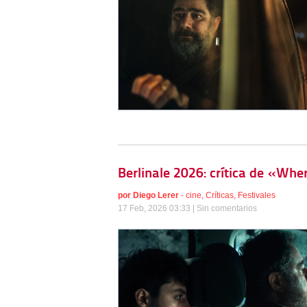
Berlinale 2026: crítica de «Whe
por
Diego Lerer
-
cine
,
Críticas
,
Festivales
17 Feb, 2026 03:33 |
Sin comentarios