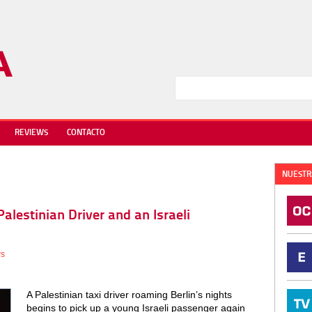
REVIEWS
CONTACTO
NUESTR
Palestinian Driver and an Israeli
ws
A Palestinian taxi driver roaming Berlin’s nights
begins to pick up a young Israeli passenger again