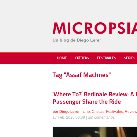
Un blog de Diego Lerer
HOME
CRÍTICAS
FESTIVALES
SERIES
Tag "Assaf Machnes"
‘Where To?’ Berlinale Review: A 
Passenger Share the Ride
por
Diego Lerer
-
cine
,
Críticas
,
Festivales
,
Revie
17 Feb, 2026 03:38 |
Sin comentarios