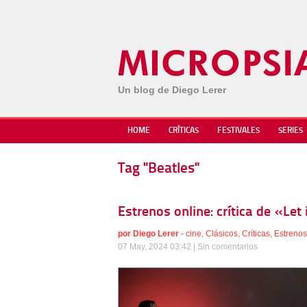
Un blog de Diego Lerer
HOME
CRÍTICAS
FESTIVALES
SERIES
Tag "Beatles"
Estrenos online: crítica de «Le
por
Diego Lerer
-
cine
,
Clásicos
,
Críticas
,
Estrenos
07 May, 2024 03:42 |
Sin comentarios