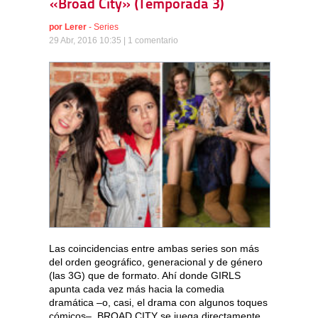
«Broad City» (Temporada 3)
por
Lerer
-
Series
29 Abr, 2016 10:35 |
1 comentario
Las coincidencias entre ambas series son más
del orden geográfico, generacional y de género
(las 3G) que de formato. Ahí donde GIRLS
apunta cada vez más hacia la comedia
dramática –o, casi, el drama con algunos toques
cómicos–, BROAD CITY se juega directamente,