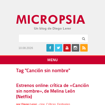
Un blog de Diego Lerer
10.08.2026
MENU
Tag "Canción sin nombre"
Estrenos online: crítica de «Canción
sin nombre», de Melina León
(Netflix)
por
Diego Lerer
-
cine
,
Críticas
,
Festivales