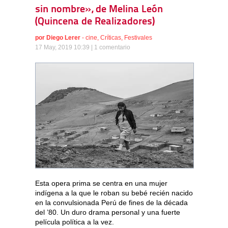
sin nombre», de Melina León
(Quincena de Realizadores)
por
Diego Lerer
-
cine
,
Críticas
,
Festivales
17 May, 2019 10:39 |
1 comentario
Esta opera prima se centra en una mujer
indígena a la que le roban su bebé recién nacido
en la convulsionada Perú de fines de la década
del ’80. Un duro drama personal y una fuerte
película política a la vez.