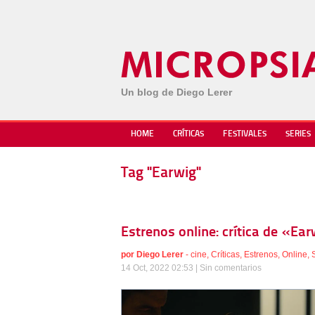
Un blog de Diego Lerer
HOME
CRÍTICAS
FESTIVALES
SERIES
Tag "Earwig"
Estrenos online: crítica de «Ear
por
Diego Lerer
-
cine
,
Críticas
,
Estrenos
,
Online
,
14 Oct, 2022 02:53 |
Sin comentarios