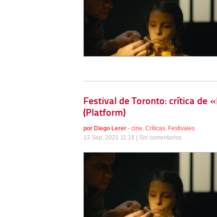
Festival de Toronto: crítica de 
(Platform)
por
Diego Lerer
-
cine
,
Críticas
,
Festivales
13 Sep, 2021 11:18 |
Sin comentarios