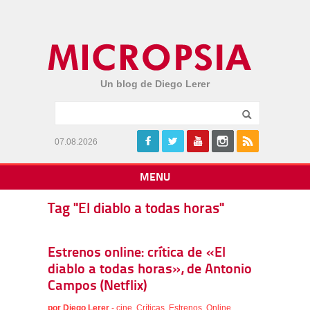
Un blog de Diego Lerer
07.08.2026
MENU
Tag "El diablo a todas horas"
Estrenos online: crítica de «El
diablo a todas horas», de Antonio
Campos (Netflix)
por
Diego Lerer
-
cine
,
Críticas
,
Estrenos
,
Online
,