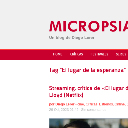
Un blog de Diego Lerer
HOME
CRÍTICAS
FESTIVALES
SERIES
Tag "El lugar de la esperanza"
Streaming: crítica de «El lugar 
Lloyd (Netflix)
por
Diego Lerer
-
cine
,
Críticas
,
Estrenos
,
Online
,
29 Oct, 2023 01:42 |
Sin comentarios