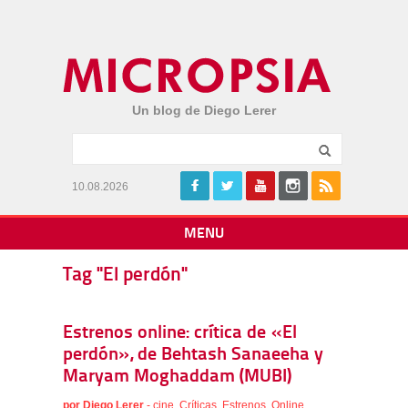
Un blog de Diego Lerer
10.08.2026
MENU
Tag "El perdón"
Estrenos online: crítica de «El
perdón», de Behtash Sanaeeha y
Maryam Moghaddam (MUBI)
por
Diego Lerer
-
cine
,
Críticas
,
Estrenos
,
Online
,