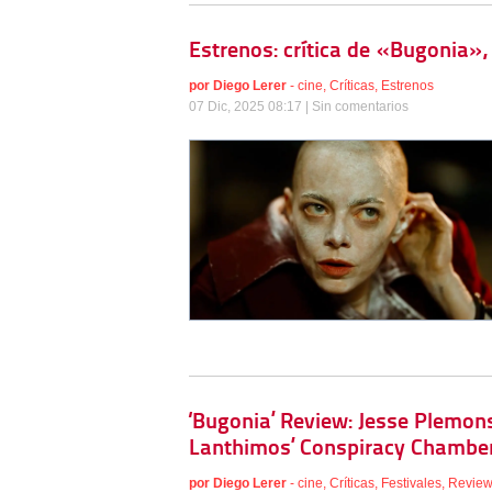
Estrenos: crítica de «Bugonia»
por
Diego Lerer
-
cine
,
Críticas
,
Estrenos
07 Dic, 2025 08:17 |
Sin comentarios
‘Bugonia’ Review: Jesse Plemo
Lanthimos’ Conspiracy Chambe
por
Diego Lerer
-
cine
,
Críticas
,
Festivales
,
Revie