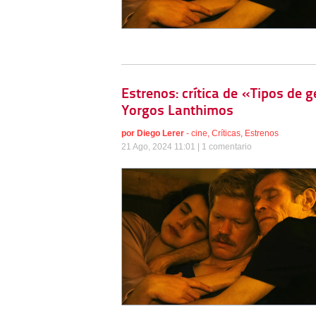
Estrenos: crítica de «Tipos de 
Yorgos Lanthimos
por
Diego Lerer
-
cine
,
Críticas
,
Estrenos
21 Ago, 2024 11:01 |
1 comentario