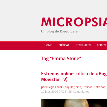
Un blog de Diego Lerer
HOME
CRÍTICAS
FESTIVALES
SERIES
Tag "Emma Stone"
Estrenos online: crítica de «Bu
Movistar TV)
por
Diego Lerer
-
Alquiler
,
cine
,
Críticas
,
Estrenos
,
19 Mar, 2026 07:28 |
Sin comentarios