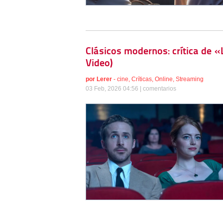
Clásicos modernos: crítica de 
Video)
por
Lerer
-
cine
,
Críticas
,
Online
,
Streaming
03 Feb, 2026 04:56 |
comentarios