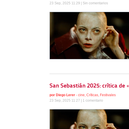
23 Sep, 2025 11:29 |
Sin comentarios
San Sebastián 2025: crítica de
por
Diego Lerer
-
cine
,
Críticas
,
Festivales
23 Sep, 2025 11:27 |
1 comentario