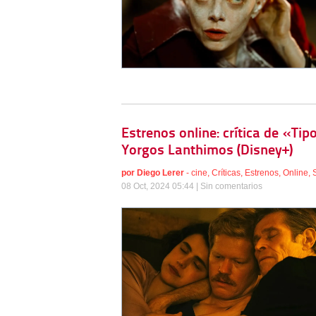
Estrenos online: crítica de «Ti
Yorgos Lanthimos (Disney+)
por
Diego Lerer
-
cine
,
Críticas
,
Estrenos
,
Online
,
08 Oct, 2024 05:44 |
Sin comentarios