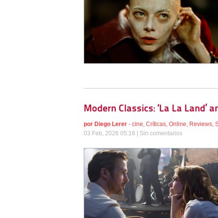
Modern Classics: ‘La La Land’ a
por
Diego Lerer
-
cine
,
Críticas
,
Online
,
Reviews
,
03 Feb, 2026 05:16 |
Sin comentarios