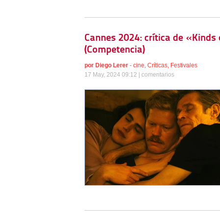
Cannes 2024: crítica de «Kinds
(Competencia)
por
Diego Lerer
-
cine
,
Críticas
,
Festivales
17 May, 2024 09:12 |
comentarios