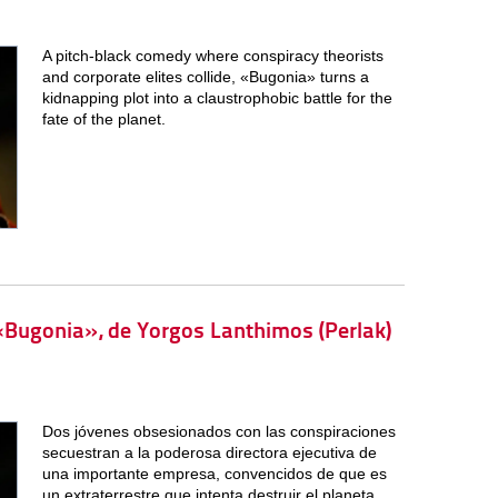
A pitch-black comedy where conspiracy theorists
and corporate elites collide, «Bugonia» turns a
kidnapping plot into a claustrophobic battle for the
fate of the planet.
 «Bugonia», de Yorgos Lanthimos (Perlak)
Dos jóvenes obsesionados con las conspiraciones
secuestran a la poderosa directora ejecutiva de
una importante empresa, convencidos de que es
un extraterrestre que intenta destruir el planeta