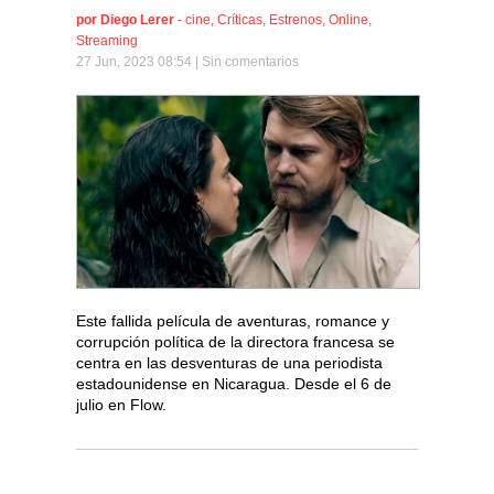
por
Diego Lerer
-
cine
,
Críticas
,
Estrenos
,
Online
,
Streaming
27 Jun, 2023 08:54 |
Sin comentarios
Este fallida película de aventuras, romance y
corrupción política de la directora francesa se
centra en las desventuras de una periodista
estadounidense en Nicaragua. Desde el 6 de
julio en Flow.