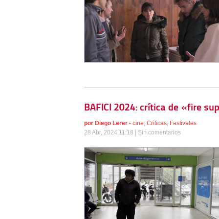
BAFICI 2024: crítica de «fire su
por
Diego Lerer
-
cine
,
Críticas
,
Festivales
28 Abr, 2024 11:18 |
Sin comentarios