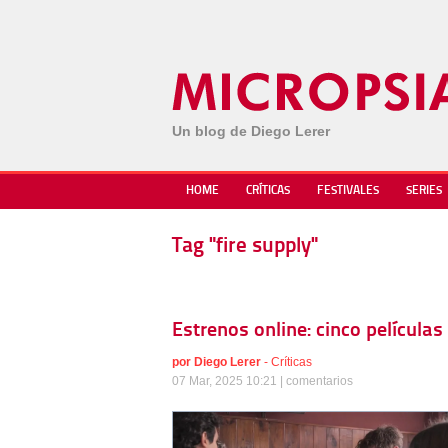
Un blog de Diego Lerer
HOME
CRÍTICAS
FESTIVALES
SERIES
Tag "fire supply"
Estrenos online: cinco películas
por
Diego Lerer
-
Críticas
07 Mar, 2025 10:21 |
comentarios