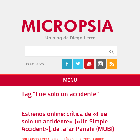
Un blog de Diego Lerer
08.08.2026
MENU
Tag "Fue solo un accidente"
Estrenos online: crítica de «Fue
solo un accidente» («Un Simple
Accident»), de Jafar Panahi (MUBI)
por
Diego Lerer
-
cine
,
Críticas
,
Estrenos
,
Online
,