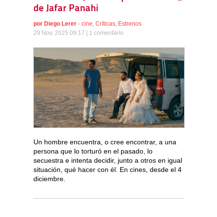
de Jafar Panahi
por
Diego Lerer
-
cine
,
Críticas
,
Estrenos
29 Nov, 2025 09:17 |
1 comentario
Un hombre encuentra, o cree encontrar, a una
persona que lo torturó en el pasado, lo
secuestra e intenta decidir, junto a otros en igual
situación, qué hacer con él. En cines, desde el 4
diciembre.