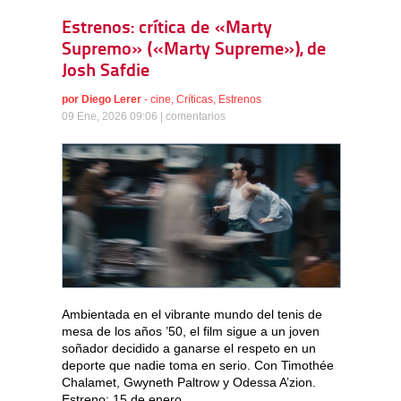
Estrenos: crítica de «Marty
Supremo» («Marty Supreme»), de
Josh Safdie
por
Diego Lerer
-
cine
,
Críticas
,
Estrenos
09 Ene, 2026 09:06 |
comentarios
Ambientada en el vibrante mundo del tenis de
mesa de los años ’50, el film sigue a un joven
soñador decidido a ganarse el respeto en un
deporte que nadie toma en serio. Con Timothée
Chalamet, Gwyneth Paltrow y Odessa A’zion.
Estreno: 15 de enero.