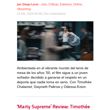
por
Diego Lerer
-
cine
,
Críticas
,
Estrenos
,
Online
,
Streaming
22 Abr, 2026 04:48 |
Sin comentarios
Ambientada en el vibrante mundo del tenis de
mesa de los años ’50, el film sigue a un joven
soñador decidido a ganarse el respeto en un
deporte que nadie toma en serio. Con Timothée
Chalamet, Gwyneth Paltrow y Odessa A’zion.
‘Marty Supreme’ Review: Timothée