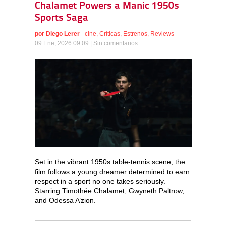
Chalamet Powers a Manic 1950s
Sports Saga
por
Diego Lerer
-
cine
,
Críticas
,
Estrenos
,
Reviews
09 Ene, 2026 09:09 |
Sin comentarios
Set in the vibrant 1950s table-tennis scene, the
film follows a young dreamer determined to earn
respect in a sport no one takes seriously.
Starring Timothée Chalamet, Gwyneth Paltrow,
and Odessa A’zion.