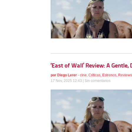
‘East of Wall’ Review: A Gentle
por
Diego Lerer
-
cine
,
Críticas
,
Estrenos
,
Reviews
17 Nov, 2025 12:43 |
Sin comentarios