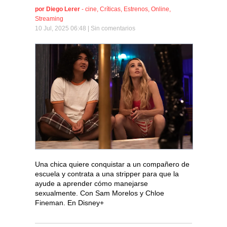
por
Diego Lerer
-
cine
,
Críticas
,
Estrenos
,
Online
,
Streaming
10 Jul, 2025 06:48 |
Sin comentarios
Una chica quiere conquistar a un compañero de
escuela y contrata a una stripper para que la
ayude a aprender cómo manejarse
sexualmente. Con Sam Morelos y Chloe
Fineman. En Disney+