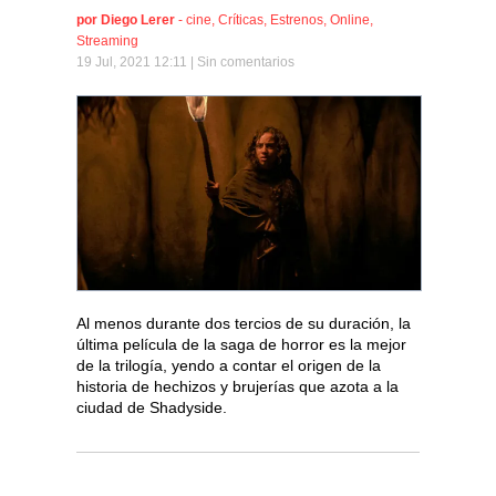
por
Diego Lerer
-
cine
,
Críticas
,
Estrenos
,
Online
,
Streaming
19 Jul, 2021 12:11 |
Sin comentarios
Al menos durante dos tercios de su duración, la
última película de la saga de horror es la mejor
de la trilogía, yendo a contar el origen de la
historia de hechizos y brujerías que azota a la
ciudad de Shadyside.