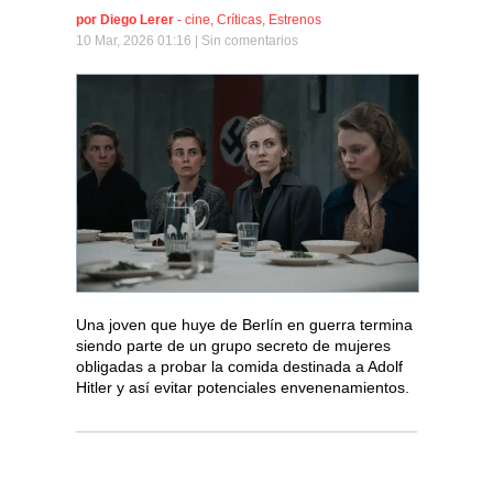
por
Diego Lerer
-
cine
,
Críticas
,
Estrenos
10 Mar, 2026 01:16 |
Sin comentarios
Una joven que huye de Berlín en guerra termina
siendo parte de un grupo secreto de mujeres
obligadas a probar la comida destinada a Adolf
Hitler y así evitar potenciales envenenamientos.