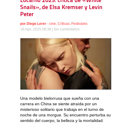
Locarno 2025: crítica de «White
Snails», de Elsa Kremser y Levin
Peter
por
Diego Lerer
-
cine
,
Críticas
,
Festivales
16 Ago, 2025 08:38 |
Sin comentarios
Una modelo bielorrusa que sueña con una
carrera en China se siente atraída por un
misterioso solitario que trabaja en el turno de
noche de una morgue. Su encuentro perturba su
sentido del cuerpo, la belleza y la mortalidad.