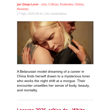
por
Diego Lerer
-
cine
,
Críticas
,
Festivales
,
Online
,
Reviews
17 Ago, 2025 08:41 |
Sin comentarios
A Belarusian model dreaming of a career in
China finds herself drawn to a mysterious loner
who works the night shift at a morgue. Their
encounter unsettles her sense of body, beauty,
and mortality.