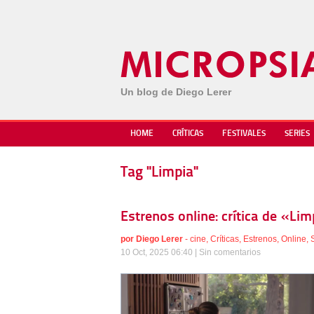
Un blog de Diego Lerer
HOME
CRÍTICAS
FESTIVALES
SERIES
Tag "Limpia"
Estrenos online: crítica de «Li
por
Diego Lerer
-
cine
,
Críticas
,
Estrenos
,
Online
,
10 Oct, 2025 06:40 |
Sin comentarios