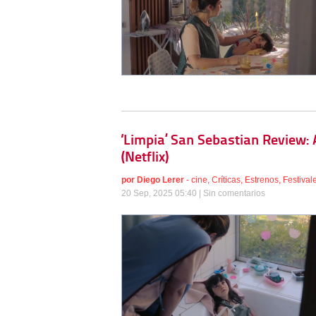
‘Limpia’ San Sebastian Review:
(Netflix)
por
Diego Lerer
-
cine
,
Críticas
,
Estrenos
,
Festival
20 Sep, 2025 05:40 |
Sin comentarios