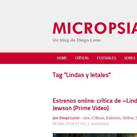
Un blog de Diego Lerer
HOME
CRÍTICAS
FESTIVALES
SERIES
Tag "Lindas y letales"
Estrenos online: crítica de «Lin
Jewson (Prime Video)
por
Diego Lerer
-
cine
,
Críticas
,
Estrenos
,
Online
,
26 Mar, 2026 07:33 |
1 comentario