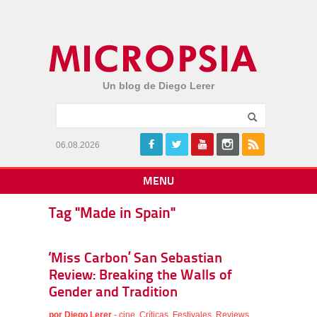
Un blog de Diego Lerer
06.08.2026
MENU
Tag "Made in Spain"
‘Miss Carbon’ San Sebastian
Review: Breaking the Walls of
Gender and Tradition
por
Diego Lerer
-
cine
,
Críticas
,
Festivales
,
Reviews