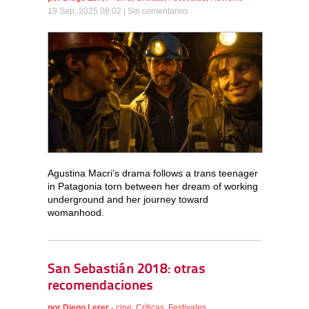
19 Sep, 2025 08:02 |
Sin comentarios
Agustina Macri’s drama follows a trans teenager
in Patagonia torn between her dream of working
underground and her journey toward
womanhood.
San Sebastián 2018: otras
recomendaciones
por
Diego Lerer
-
cine
,
Críticas
,
Festivales