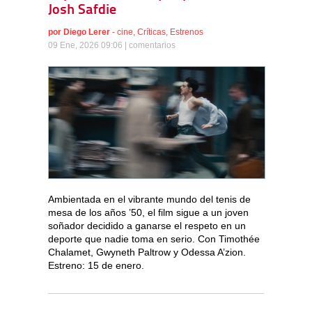
Josh Safdie
por
Diego Lerer
-
cine
,
Críticas
,
Estrenos
09 Ene, 2026 09:06 |
comentarios
Ambientada en el vibrante mundo del tenis de
mesa de los años ’50, el film sigue a un joven
soñador decidido a ganarse el respeto en un
deporte que nadie toma en serio. Con Timothée
Chalamet, Gwyneth Paltrow y Odessa A’zion.
Estreno: 15 de enero.