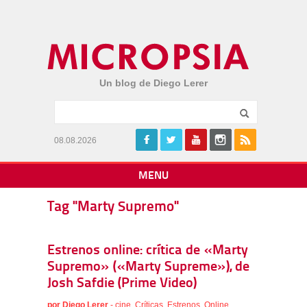
Un blog de Diego Lerer
08.08.2026
MENU
Tag "Marty Supremo"
Estrenos online: crítica de «Marty
Supremo» («Marty Supreme»), de
Josh Safdie (Prime Video)
por
Diego Lerer
-
cine
,
Críticas
,
Estrenos
,
Online
,