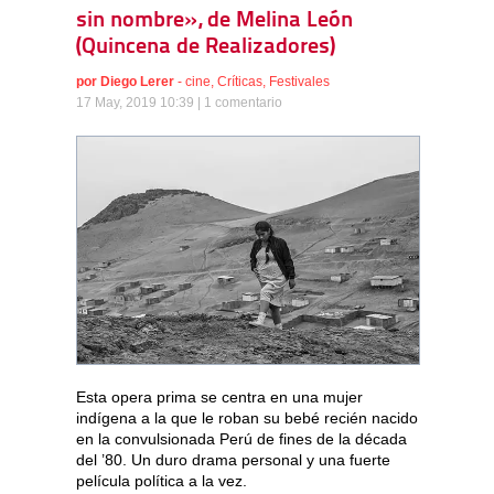
sin nombre», de Melina León
(Quincena de Realizadores)
por
Diego Lerer
-
cine
,
Críticas
,
Festivales
17 May, 2019 10:39 |
1 comentario
Esta opera prima se centra en una mujer
indígena a la que le roban su bebé recién nacido
en la convulsionada Perú de fines de la década
del ’80. Un duro drama personal y una fuerte
película política a la vez.