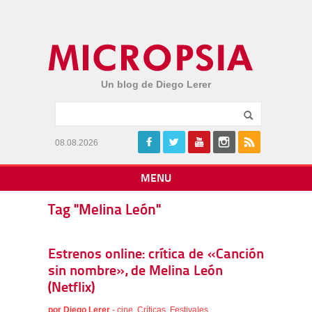
Un blog de Diego Lerer
08.08.2026
MENU
Tag "Melina León"
Estrenos online: crítica de «Canción
sin nombre», de Melina León
(Netflix)
por
Diego Lerer
-
cine
,
Críticas
,
Festivales