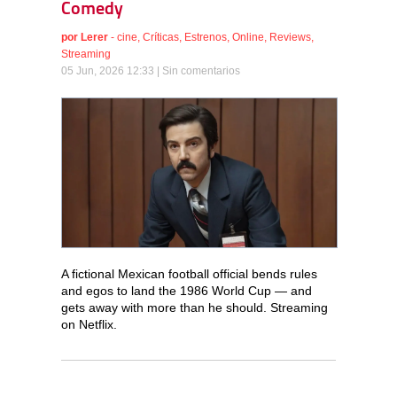
Comedy
por
Lerer
-
cine
,
Críticas
,
Estrenos
,
Online
,
Reviews
,
Streaming
05 Jun, 2026 12:33 |
Sin comentarios
A fictional Mexican football official bends rules
and egos to land the 1986 World Cup — and
gets away with more than he should. Streaming
on Netflix.