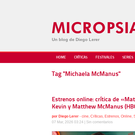
Un blog de Diego Lerer
HOME
CRÍTICAS
FESTIVALES
SERIES
Tag "Michaela McManus"
Estrenos online: crítica de «Mat
Kevin y Matthew McManus (HB
por
Diego Lerer
-
cine
,
Críticas
,
Estrenos
,
Online
,
07 Mar, 2026 03:24 |
Sin comentarios