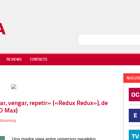
REVIEWS
CONTACTO
NUESTR
ar, vengar, repetir» («Redux Redux»), de
O Max)
Streaming
Una madre viaja entre universos paralelos