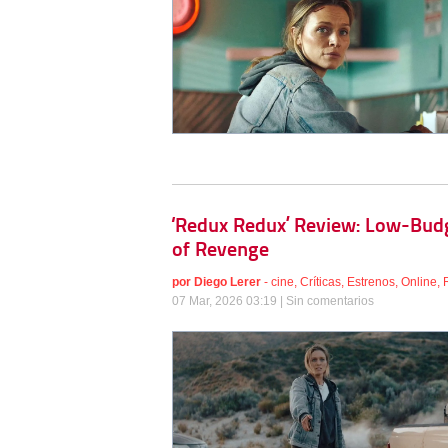
‘Redux Redux’ Review: Low-Budge
of Revenge
por
Diego Lerer
-
cine
,
Críticas
,
Estrenos
,
Online
,
07 Mar, 2026 03:19 |
Sin comentarios