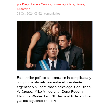
por
Diego Lerer
-
Críticas
,
Estrenos
,
Online
,
Series
,
Streaming
03 Oct, 2024 06:52 |
comentarios
Este thriller político se centra en la complicada y
comprometida relación entre el presidente
argentino y su perturbado psicólogo. Con Diego
Velázquez, Mike Amigorena, Elena Roger y
Eleonora Wexler. En TNT desde el 6 de octubre
y al día siguiente en Flow.