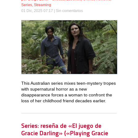
Series
,
Streaming
01 Dic, 2025 07:17 |
Sin comentarios
This Australian series mixes teen-mystery tropes
with supernatural horror as a new
disappearance forces a woman to confront the
loss of her childhood friend decades earlier.
Series: reseña de «El juego de
Gracie Darling» («Playing Gracie