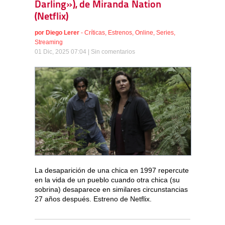
Darling»), de Miranda Nation
(Netflix)
por
Diego Lerer
-
Críticas
,
Estrenos
,
Online
,
Series
,
Streaming
01 Dic, 2025 07:04 |
Sin comentarios
La desaparición de una chica en 1997 repercute
en la vida de un pueblo cuando otra chica (su
sobrina) desaparece en similares circunstancias
27 años después. Estreno de Netflix.