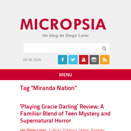
Un blog de Diego Lerer
08.08.2026
MENU
Tag "Miranda Nation"
‘Playing Gracie Darling’ Review: A
Familiar Blend of Teen Mystery and
Supernatural Horror
por
Diego Lerer
-
Críticas
,
Estrenos
,
Online
,
Reviews
,