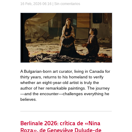
16 Feb, 2026 06:16 |
Sin comentarios
A Bulgarian-born art curator, living in Canada for
thirty years, returns to his homeland to verify
whether an eight-year-old artist is truly the
author of her remarkable paintings. The journey
—and the encounter—challenges everything he
believes.
Berlinale 2026: crítica de «Nina
Roza», de Geneviève Dulude-de