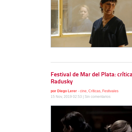
Festival de Mar del Plata: crít
Radusky
por
Diego Lerer
-
cine
,
Críticas
,
Festivales
15 Nov, 2019 02:53 |
Sin comentarios