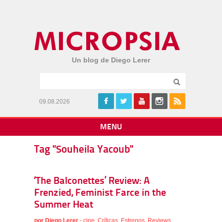
Un blog de Diego Lerer
09.08.2026
MENU
Tag "Souheila Yacoub"
‘The Balconettes’ Review: A
Frenzied, Feminist Farce in the
Summer Heat
por
Diego Lerer
-
cine
,
Críticas
,
Estrenos
,
Reviews