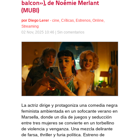
balcon»), de Noémie Merlant
(MUBI)
por
Diego Lerer
-
cine
,
Críticas
,
Estrenos
,
Online
,
Streaming
02 Nov, 2025 10:46 |
Sin comentarios
La actriz dirige y protagoniza una comedia negra
feminista ambientada en un sofocante verano en
Marsella, donde un día de juegos y seducción
entre tres mujeres se convierte en un torbellino
de violencia y venganza. Una mezcla delirante
de farsa, thriller y furia política. Estreno de