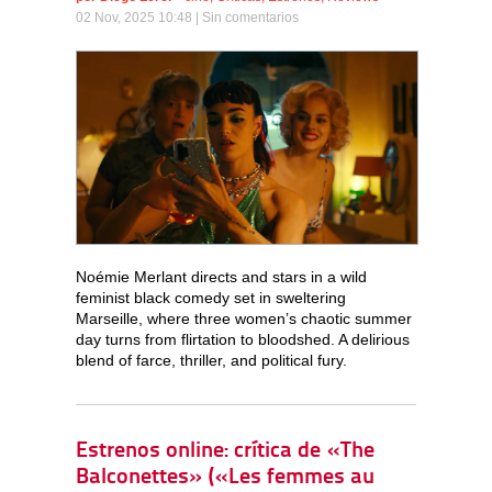
02 Nov, 2025 10:48 |
Sin comentarios
Noémie Merlant directs and stars in a wild
feminist black comedy set in sweltering
Marseille, where three women’s chaotic summer
day turns from flirtation to bloodshed. A delirious
blend of farce, thriller, and political fury.
Estrenos online: crítica de «The
Balconettes» («Les femmes au