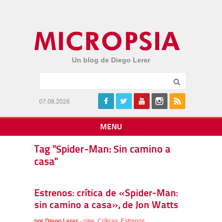
Un blog de Diego Lerer
07.08.2026
MENU
Tag "Spider-Man: Sin camino a
casa"
Estrenos: crítica de «Spider-Man:
sin camino a casa», de Jon Watts
por
Diego Lerer
-
cine
,
Críticas
,
Estrenos