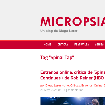
Un blog de Diego Lerer
HOME
CRÍTICAS
FESTIVALES
SERIES
Tag "Spinal Tap"
Estrenos online: crítica de ‘Spina
Continues’), de Rob Reiner (HBO
por
Diego Lerer
-
cine
,
Críticas
,
Estrenos
,
Online
,
29 May, 2026 06:14 |
comentarios