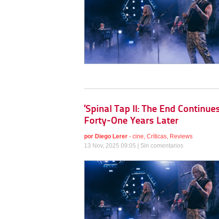
‘Spinal Tap II: The End Continue
Forty-One Years Later
por
Diego Lerer
-
cine
,
Críticas
,
Reviews
13 Nov, 2025 09:05 |
Sin comentarios