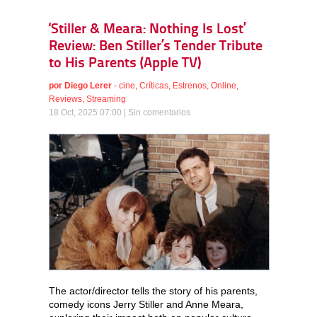
‘Stiller & Meara: Nothing Is Lost’
Review: Ben Stiller’s Tender Tribute
to His Parents (Apple TV)
por
Diego Lerer
-
cine
,
Críticas
,
Estrenos
,
Online
,
Reviews
,
Streaming
18 Oct, 2025 07:00 |
Sin comentarios
The actor/director tells the story of his parents,
comedy icons Jerry Stiller and Anne Meara,