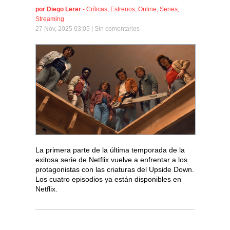
por
Diego Lerer
-
Críticas
,
Estrenos
,
Online
,
Series
,
Streaming
27 Nov, 2025 03:05 |
Sin comentarios
La primera parte de la última temporada de la
exitosa serie de Netflix vuelve a enfrentar a los
protagonistas con las criaturas del Upside Down.
Los cuatro episodios ya están disponibles en
Netflix.