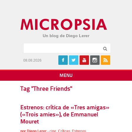
Un blog de Diego Lerer
08.08.2026
MENU
Tag "Three Friends"
Estrenos: crítica de «Tres amigas»
(«Trois amies»), de Emmanuel
Mouret
por
Diego Lerer
-
cine
,
Críticas
,
Estrenos