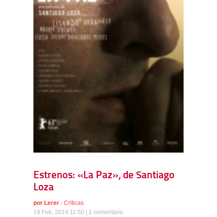
Estrenos: «La Paz», de Santiago
Loza
por
Lerer
-
Críticas
18 Feb, 2014 11:50 |
1 comentario