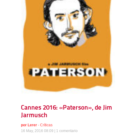
Cannes 2016: «Paterson», de Jim
Jarmusch
por
Lerer
-
Críticas
16 May, 2016 08:09 |
1 comentario