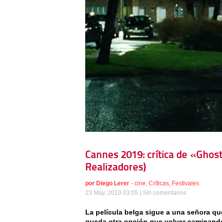
Cannes 2019: crítica de «Ghos
Realizadores)
por
Diego Lerer
-
cine
,
Críticas
,
Festivales
23 May, 2019 03:05 |
Sin comentarios
La película belga sigue a una señora que
queda otra opción que volver caminando