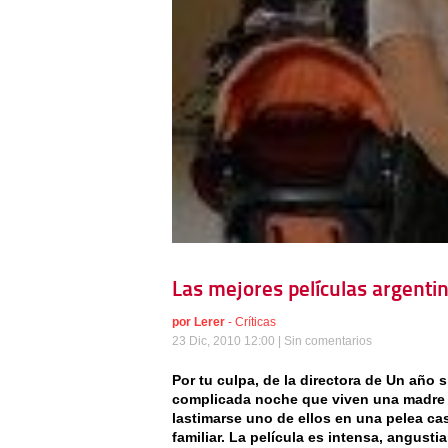
Las mejores películas argentin
por
Lerer
-
Críticas
23 Dic, 2010 12:00 |
Sin comentarios
Por tu culpa, de la directora de Un año 
complicada noche que viven una madre r
lastimarse uno de ellos en una pelea ca
familiar. La película es intensa, angusti