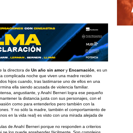
de la directora de
Un año sin amor
y
Encarnación
, es un
 la complicada noche que viven una madre recién
dos hijos cuando, tras lastimarse uno de ellos en una
rmina ella siendo acusada de violencia familiar.
intensa, angustiante, y Anahí Berneri logra ese pequeño
mantener la distancia justa con sus personajes, con el
pasión como para entenderlos pero también con la
siones. Y no sólo la madre, también el comportamiento de
nos en la vida real) es visto con una mirada alejada de
ulas de Anahí Berneri porque no responden a criterios
, ni se los puede aprehender fácilmente. Son complejos,