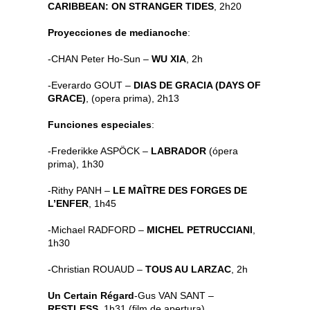
CARIBBEAN: ON STRANGER TIDES
, 2h20
Proyecciones de medianoche
:
-CHAN Peter Ho-Sun –
WU XIA
, 2h
-Everardo GOUT –
DIAS DE GRACIA (DAYS OF
GRACE)
, (opera prima), 2h13
Funciones especiales
:
-Frederikke ASPÖCK –
LABRADOR
(ópera
prima), 1h30
-Rithy PANH –
LE MAÎTRE DES FORGES DE
L’ENFER
, 1h45
-Michael RADFORD –
MICHEL PETRUCCIANI
,
1h30
-Christian ROUAUD –
TOUS AU LARZAC
, 2h
Un Certain Régard
-Gus VAN SANT –
RESTLESS
, 1h31 (film de apertura)