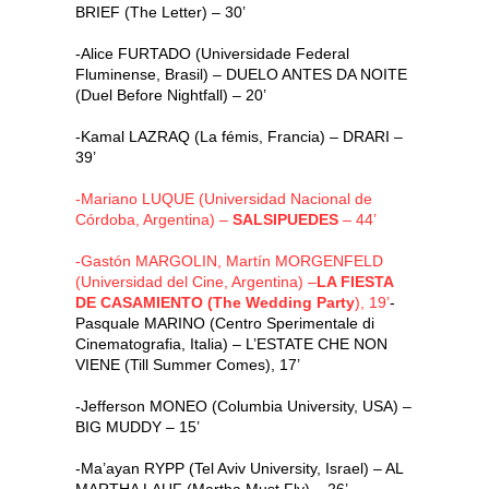
BRIEF (The Letter) – 30’
-Alice FURTADO (Universidade Federal
Fluminense, Brasil) – DUELO ANTES DA NOITE
(Duel Before Nightfall) – 20’
-Kamal LAZRAQ (La fémis, Francia) – DRARI –
39’
-Mariano LUQUE (Universidad Nacional de
Córdoba, Argentina) –
SALSIPUEDES
– 44’
-Gastón MARGOLIN, Martín MORGENFELD
(Universidad del Cine, Argentina) –
LA FIESTA
DE CASAMIENTO (The Wedding Party
), 19’
-
Pasquale MARINO (Centro Sperimentale di
Cinematografia, Italia) – L’ESTATE CHE NON
VIENE (Till Summer Comes), 17’
-Jefferson MONEO (Columbia University, USA) –
BIG MUDDY – 15’
-Ma’ayan RYPP (Tel Aviv University, Israel) – AL
MARTHA LAUF (Martha Must Fly) – 26’