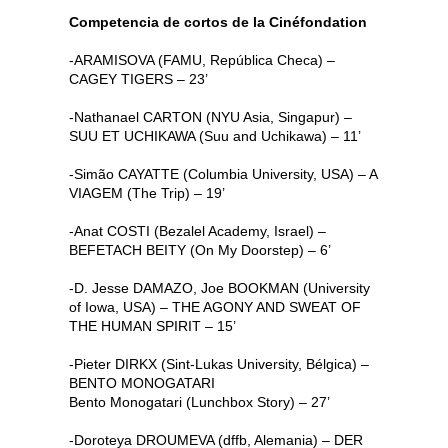
Competencia de cortos de la Cinéfondation
-ARAMISOVA (FAMU, República Checa) –
CAGEY TIGERS – 23’
-Nathanael CARTON (NYU Asia, Singapur) –
SUU ET UCHIKAWA (Suu and Uchikawa) – 11’
-Simão CAYATTE (Columbia University, USA) – A
VIAGEM (The Trip) – 19’
-Anat COSTI (Bezalel Academy, Israel) –
BEFETACH BEITY (On My Doorstep) – 6’
-D. Jesse DAMAZO, Joe BOOKMAN (University
of Iowa, USA) – THE AGONY AND SWEAT OF
THE HUMAN SPIRIT – 15’
-Pieter DIRKX (Sint-Lukas University, Bélgica) –
BENTO MONOGATARI
Bento Monogatari (Lunchbox Story) – 27’
-Doroteya DROUMEVA (dffb, Alemania) – DER