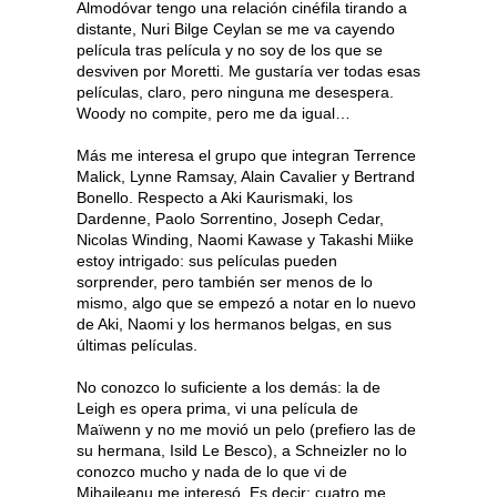
Almodóvar tengo una relación cinéfila tirando a
distante, Nuri Bilge Ceylan se me va cayendo
película tras película y no soy de los que se
desviven por Moretti. Me gustaría ver todas esas
películas, claro, pero ninguna me desespera.
Woody no compite, pero me da igual…
Más me interesa el grupo que integran Terrence
Malick, Lynne Ramsay, Alain Cavalier y Bertrand
Bonello. Respecto a Aki Kaurismaki, los
Dardenne, Paolo Sorrentino, Joseph Cedar,
Nicolas Winding, Naomi Kawase y Takashi Miike
estoy intrigado: sus películas pueden
sorprender, pero también ser menos de lo
mismo, algo que se empezó a notar en lo nuevo
de Aki, Naomi y los hermanos belgas, en sus
últimas películas.
No conozco lo suficiente a los demás: la de
Leigh es opera prima, vi una película de
Maïwenn y no me movió un pelo (prefiero las de
su hermana, Isild Le Besco), a Schneizler no lo
conozco mucho y nada de lo que vi de
Mihaileanu me interesó. Es decir: cuatro me