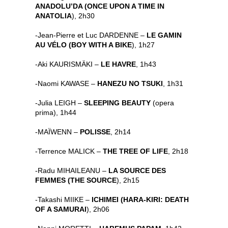
ANADOLU’DA (ONCE UPON A TIME IN
ANATOLIA
), 2h30
-Jean-Pierre et Luc DARDENNE –
LE GAMIN
AU VÉLO (BOY WITH A BIKE
), 1h27
-Aki KAURISMÄKI –
LE HAVRE
, 1h43
-Naomi KAWASE –
HANEZU NO TSUKI
, 1h31
-Julia LEIGH –
SLEEPING BEAUTY
(opera
prima), 1h44
-MAÏWENN –
POLISSE
, 2h14
-Terrence MALICK –
THE TREE OF LIFE
, 2h18
-Radu MIHAILEANU –
LA SOURCE DES
FEMMES (THE SOURCE
), 2h15
-Takashi MIIKE –
ICHIMEI (HARA-KIRI: DEATH
OF A SAMURAI
), 2h06