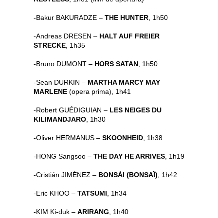
-Bakur BAKURADZE –
THE HUNTER
, 1h50
-Andreas DRESEN –
HALT AUF FREIER
STRECKE
, 1h35
-Bruno DUMONT –
HORS SATAN
, 1h50
-Sean DURKIN –
MARTHA MARCY MAY
MARLENE
(opera prima), 1h41
-Robert GUÉDIGUIAN –
LES NEIGES DU
KILIMANDJARO
, 1h30
-Oliver HERMANUS –
SKOONHEID
, 1h38
-HONG Sangsoo –
THE DAY HE ARRIVES
, 1h19
-Cristián JIMÉNEZ –
BONSÁI (BONSAÏ)
, 1h42
-Eric KHOO –
TATSUMI
, 1h34
-KIM Ki-duk –
ARIRANG
, 1h40