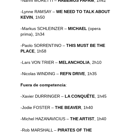
-Nanni MORETTI –
HABEMUS PAPAM
, 1h42
-Lynne RAMSAY –
WE NEED TO TALK ABOUT
KEVIN
, 1h50
-Markus SCHLEINZER –
MICHAEL
(opera
prima), 1h34
-Paolo SORRENTINO –
THIS MUST BE THE
PLACE
, 1h58
-Lars VON TRIER –
MELANCHOLIA
, 2h10
-Nicolas WINDING –
REFN DRIVE
, 1h35
Fuera de competencia
:
-Xavier DURRINGER –
LA CONQUÊTE
, 1h45
-Jodie FOSTER –
THE BEAVER
, 1h40
-Michel HAZANAVICIUS –
THE ARTIST
, 1h40
-Rob MARSHALL –
PIRATES OF THE