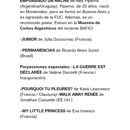
EMPUÑANDO UN HACHA
de Alex Piperno
(Argentina/Uruguay). Piperno, de 25 años, nació
en Montevideo, pero se formó en Buenos Aires y
es egresado de la FUC. Además, es un
reconocido poeta. Estuvo en la
Muestra de
Cortos Argentinos
del reciente BAFICI.
-JUNIOR
de Julia Ducournau (Francia)
–
PERMANENCIAS
de Ricardo Alves Junior
(Brasil)
Proyecciones especiales:
–
LA GUERRE EST
DÉCLARÉE
de Valérie Donzelli (Francia /
Inauguración)
-POURQUOI TU PLEURES?
de Katia Lewcowicz
(Francia / Clausura
)
–
WALK AWAY RENÉE
de
Jonathan Caouette (EE.UU.)
–
MY LITTLE PRINCESS
de Eva Ionesco
(Francia)