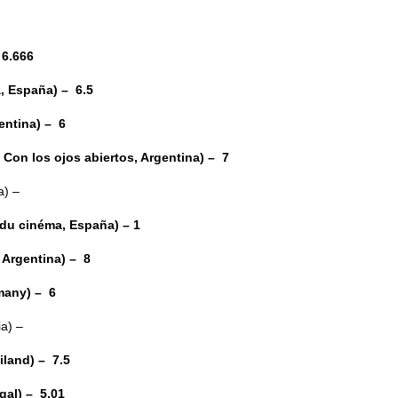
6.666
 España) – 6.5
ntina) – 6
Con los ojos abiertos, Argentina) – 7
) –
du cinéma, España) – 1
 Argentina) – 8
many) – 6
a) –
land) – 7.5
al) – 5.01