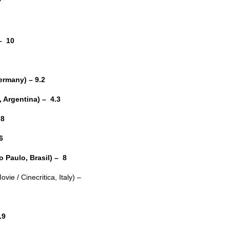
7
– 10
rmany) – 9.2
 Argentina) – 4.3
 8
6
Paulo, Brasil) – 8
e / Cinecritica, Italy) –
.9