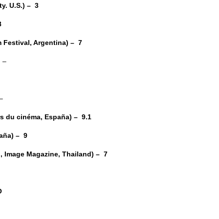
. U.S.) – 3
8
Festival, Argentina) – 7
 –
–
s du cinéma, España) – 9.1
aña) – 9
mage Magazine, Thailand) – 7
O