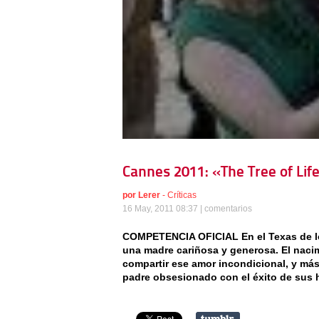
Cannes 2011: «The Tree of Life
por
Lerer
-
Críticas
16 May, 2011 08:37 |
comentarios
COMPETENCIA OFICIAL En el Texas de los
una madre cariñosa y generosa. El naci
compartir ese amor incondicional, y más 
padre obsesionado con el éxito de sus h